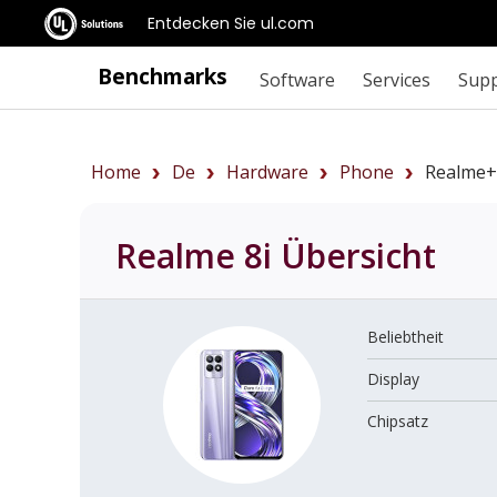
Entdecken Sie ul.com
Benchmarks
Software
Services
Sup
Home
De
Hardware
Phone
Realme+
Realme 8i
Übersicht
Beliebtheit
Display
Chipsatz