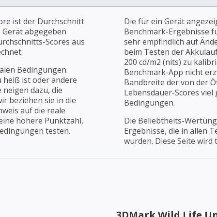
re ist der Durchschnitt
Die für ein Gerät angezei
es Gerät abgegeben
Benchmark-Ergebnisse für
urchschnitts-Scores aus
sehr empfindlich auf Änd
chnet.
beim Testen der Akkulaufz
200 cd/m2 (nits) zu kalibr
ealen Bedingungen.
Benchmark-App nicht erz
u heiß ist oder andere
Bandbreite der von der Öf
 neigen dazu, die
Lebensdauer-Scores viel g
r beziehen sie in die
Bedingungen.
weis auf die reale
 eine höhere Punktzahl,
Die Beliebtheits-Wertung
Bedingungen testen.
Ergebnisse, die in allen 
wurden. Diese Seite wird t
3DMark Wild Life U