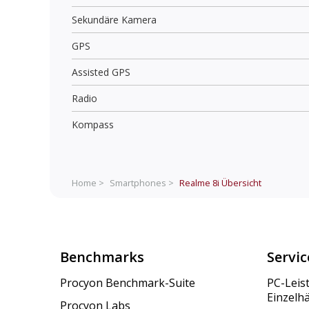
Sekundäre Kamera
GPS
Assisted GPS
Radio
Kompass
Home >
Smartphones >
Realme 8i
Übersicht
Benchmarks
Servic
Procyon Benchmark-Suite
PC-Leis
Einzelh
Procyon Labs