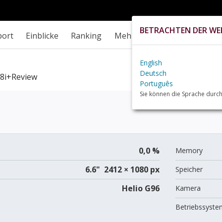
BETRACHTEN DER WEB
port
Einblicke
Ranking
Mehr
English
Deutsch
8i+review
Português
Sie können die Sprache durch
0,0 %
Memory
6.6" 2412 × 1080 px
Speicher
Helio G96
Kamera
Betriebssyste