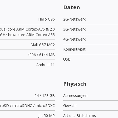
Daten
Helio G96
2G-Netzwerk
dual-core ARM Cortex-A76 & 2.0
3G-Netzwerk
GHz hexa-core ARM Cortex-A55
4G-Netzwerk
Mali-G57 MC2
Konnektivität
4096 / 6144 MB
USB
Android 11
Physisch
64 / 128 GB
Abmessungen
croSD / microSDHC / microSDXC
Gewicht
Ja,
50 MP
Art des Bildschirms