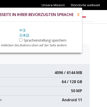
Unsere Mission
Standorte weltweit
SEITE IN IHRER BEVORZUGTEN SPRACHE
X
中文
日本語
Spracheinstellung speichern
 Anklicken des Buttons oben auf der Seite ändern.
4096 / 6144 MB
64 / 128 GB
50 MP
Android 11
m