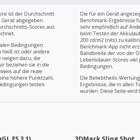
re ist der Durchschnitt
Die für ein Gerät angezei
es Gerät abgegeben
Benchmark-Ergebnisse für
urchschnitts-Scores aus
sehr empfindlich auf Änd
chnet.
beim Testen der Akkulaufz
200 cd/m2 (nits) zu kalibr
ealen Bedingungen.
Benchmark-App nicht erz
u heiß ist oder andere
Bandbreite der von der Öf
 neigen dazu, die
Lebensdauer-Scores viel g
r beziehen sie in die
Bedingungen.
weis auf die reale
 eine höhere Punktzahl,
Die Beliebtheits-Wertung
Bedingungen testen.
Ergebnisse, die in allen 
wurden. Diese Seite wird t
GL ES 3.1)
3DMark Sling Shot