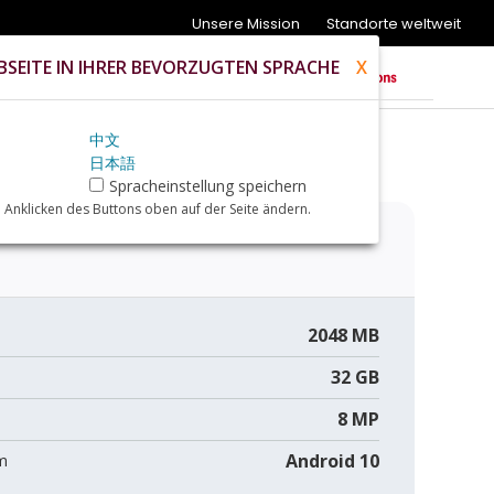
Unsere Mission
Standorte weltweit
SEITE IN IHRER BEVORZUGTEN SPRACHE
X
中文
日本語
Spracheinstellung speichern
 Anklicken des Buttons oben auf der Seite ändern.
2048 MB
32 GB
8 MP
Android 10
m