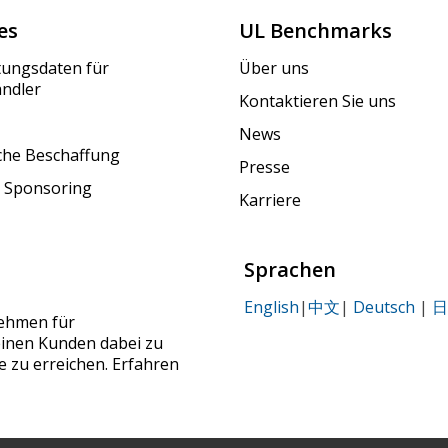
es
UL Benchmarks
tungsdaten für
Über uns
ändler
Kontaktieren Sie uns
News
iche Beschaffung
Presse
 Sponsoring
Karriere
Sprachen
English
|
中文
|
Deutsch
|
日
nehmen für
seinen Kunden dabei zu
le zu erreichen. Erfahren