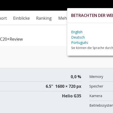
BETRACHTEN DER WEB
port
Einblicke
Ranking
Mehr
English
Deutsch
C20+review
Português
Sie können die Sprache durch
0,0 %
Memory
6.5" 1600 × 720 px
Speicher
Helio G35
Kamera
Betriebssyste