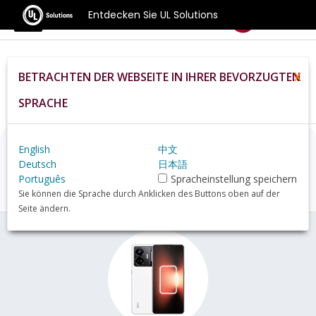
Entdecken Sie UL Solutions
Benchmarks
BETRACHTEN DER WEBSEITE IN IHRER BEVORZUGTEN
X
Home
De
Hardware
Phone
Realme+GT+Neo+5+150W+review
SPRACHE
English
中文
Realme GT Neo 5 150W
Deutsch
日本語
Übersicht
Português
Spracheinstellung speichern
Sie können die Sprache durch Anklicken des Buttons oben auf der
Seite ändern.