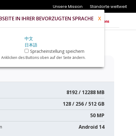
Unsere Mission
Standorte weltweit
SEITE IN IHRER BEVORZUGTEN SPRACHE
X
中文
日本語
Spracheinstellung speichern
 Anklicken des Buttons oben auf der Seite ändern.
8192 / 12288 MB
128 / 256 / 512 GB
50 MP
Android 14
m