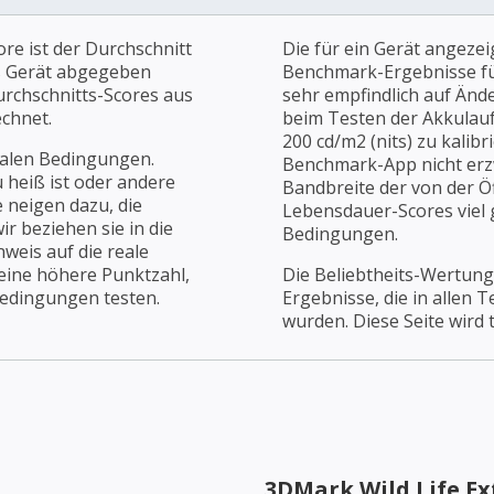
re ist der Durchschnitt
Die für ein Gerät angezei
es Gerät abgegeben
Benchmark-Ergebnisse für
urchschnitts-Scores aus
sehr empfindlich auf Änd
chnet.
beim Testen der Akkulaufz
200 cd/m2 (nits) zu kalibr
ealen Bedingungen.
Benchmark-App nicht erz
u heiß ist oder andere
Bandbreite der von der Öf
 neigen dazu, die
Lebensdauer-Scores viel g
r beziehen sie in die
Bedingungen.
weis auf die reale
 eine höhere Punktzahl,
Die Beliebtheits-Wertung
Bedingungen testen.
Ergebnisse, die in allen 
wurden. Diese Seite wird t
3DMark Wild Life E