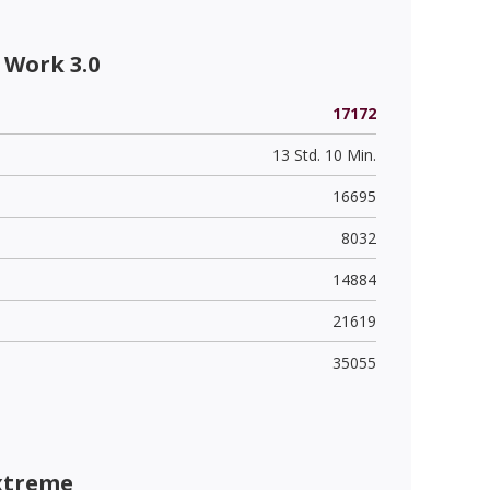
 Work 3.0
17172
13 Std. 10 Min.
16695
8032
14884
21619
35055
xtreme