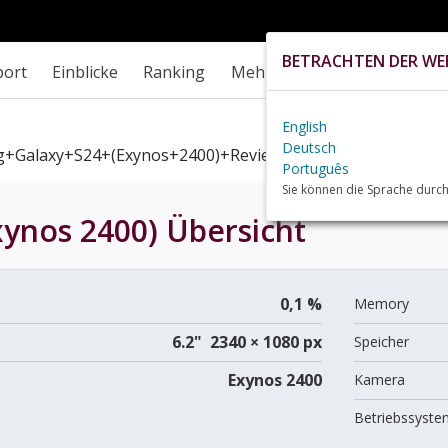
BETRACHTEN DER WEB
port
Einblicke
Ranking
Mehr
English
Deutsch
+Galaxy+S24+(Exynos+2400)+review
Português
Sie können die Sprache durch
xynos 2400)
Übersicht
0,1 %
Memory
6.2" 2340 × 1080 px
Speicher
Exynos 2400
Kamera
Betriebssyste