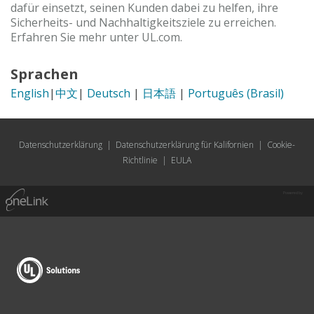
dafür einsetzt, seinen Kunden dabei zu helfen, ihre
Sicherheits- und Nachhaltigkeitsziele zu erreichen.
Erfahren Sie mehr unter UL.com.
Sprachen
English
|
中文
|
Deutsch
|
日本語
|
Português (Brasil)
Datenschutzerklärung
|
Datenschutzerklärung für Kalifornien
|
Cookie-
Richtlinie
|
EULA
Powered by