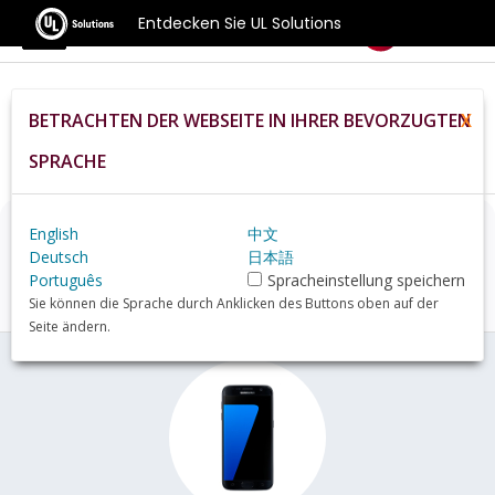
Entdecken Sie UL Solutions
Benchmarks
BETRACHTEN DER WEBSEITE IN IHRER BEVORZUGTEN
X
Home
De
Hardware
Phone
Samsung+Galaxy+S7+(MSM8996)+review
SPRACHE
English
中文
Samsung Galaxy S7
Deutsch
日本語
(MSM8996)
Übersicht
Português
Spracheinstellung speichern
Sie können die Sprache durch Anklicken des Buttons oben auf der
Seite ändern.