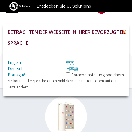
Entdecken Sie UL Solutions
Benchmarks
BETRACHTEN DER WEBSEITE IN IHRER BEVORZUGTEN
X
Home
De
Hardware
Phone
Smartisan+Nut+Pro+2+review
SPRACHE
English
中文
Smartisan Nut Pro 2
Deutsch
日本語
Übersicht
Português
Spracheinstellung speichern
Sie können die Sprache durch Anklicken des Buttons oben auf der
Seite ändern.