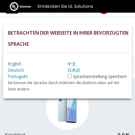
Entdecken Sie UL Solutions
Benchmarks
BETRACHTEN DER WEBSEITE IN IHRER BEVORZUGTEN
X
Home
De
Hardware
Phone
Sony+Xperia+10+VI+review
SPRACHE
English
中文
Sony Xperia 10 VI
Übersicht
Deutsch
日本語
Português
Spracheinstellung speichern
Sie können die Sprache durch Anklicken des Buttons oben auf der
Seite ändern.
0,0 %
Beliebtheit