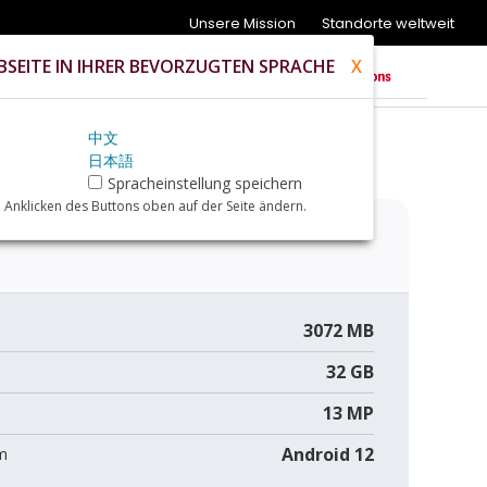
Unsere Mission
Standorte weltweit
SEITE IN IHRER BEVORZUGTEN SPRACHE
X
中文
日本語
Spracheinstellung speichern
 Anklicken des Buttons oben auf der Seite ändern.
3072 MB
32 GB
13 MP
Android 12
m