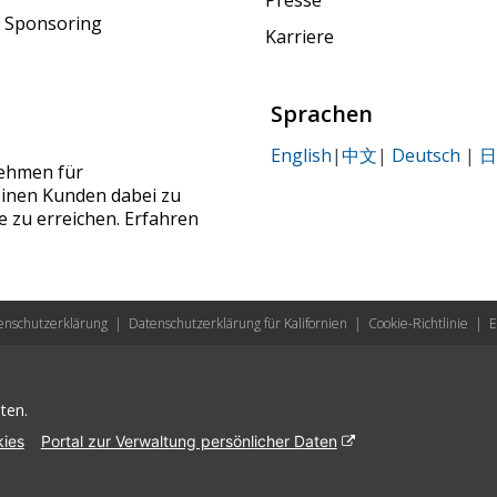
Presse
 Sponsoring
Karriere
Sprachen
English
|
中文
|
Deutsch
|
日
nehmen für
seinen Kunden dabei zu
le zu erreichen. Erfahren
enschutzerklärung
|
Datenschutzerklärung für Kalifornien
|
Cookie-Richtlinie
|
ten.
ies
Portal zur Verwaltung persönlicher Daten