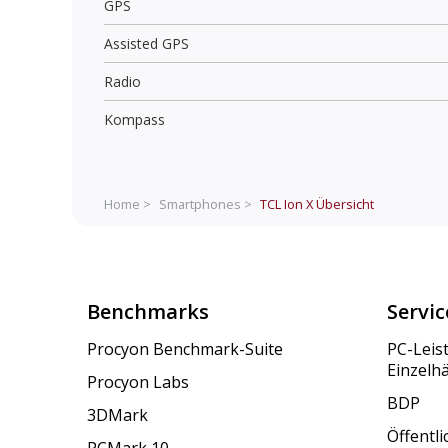
GPS
Assisted GPS
Radio
Kompass
Home >
Smartphones >
TCL Ion X
Übersicht
Benchmarks
Servic
Procyon Benchmark-Suite
PC-Leis
Einzelh
Procyon Labs
BDP
3DMark
Öffentl