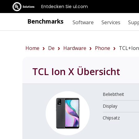
Entdecken Sie ul.com
Benchmarks
Software
Services
Sup
Home
De
Hardware
Phone
TCL+Ion
TCL Ion X
Übersicht
Beliebtheit
Display
Chipsatz