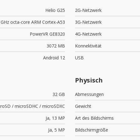
Helio G25
2G-Netzwerk
0 GHz octa-core ARM Cortex-A53
3G-Netzwerk
PowerVR GE8320
4G-Netzwerk
3072 MB
Konnektivität
Android 12
USB
Physisch
32 GB
Abmessungen
croSD / microSDHC / microSDXC
Gewicht
Ja,
13 MP
Art des Bildschirms
Ja,
5 MP
Bildschirmgröße