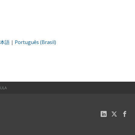
本語
|
Português (Brasil)
EULA