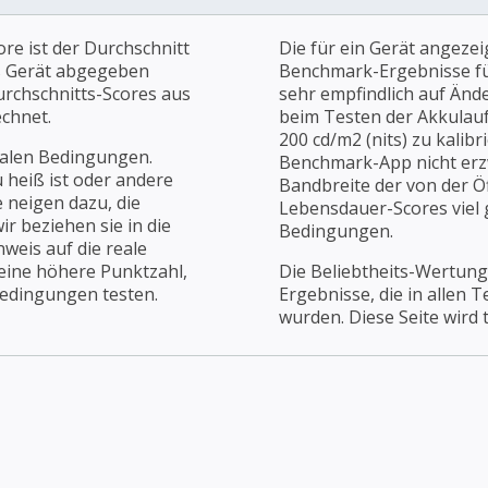
re ist der Durchschnitt
Die für ein Gerät angezei
es Gerät abgegeben
Benchmark-Ergebnisse für
urchschnitts-Scores aus
sehr empfindlich auf Änd
chnet.
beim Testen der Akkulaufz
200 cd/m2 (nits) zu kalibr
ealen Bedingungen.
Benchmark-App nicht erz
u heiß ist oder andere
Bandbreite der von der Öf
 neigen dazu, die
Lebensdauer-Scores viel g
r beziehen sie in die
Bedingungen.
weis auf die reale
 eine höhere Punktzahl,
Die Beliebtheits-Wertung
Bedingungen testen.
Ergebnisse, die in allen 
wurden. Diese Seite wird t