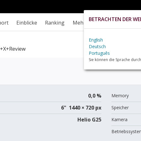
BETRACHTEN DER WEB
port
Einblicke
Ranking
Mehr
English
Deutsch
+X+review
Português
Sie können die Sprache durch
0,0 %
Memory
6" 1440 × 720 px
Speicher
Helio G25
Kamera
Betriebssyste