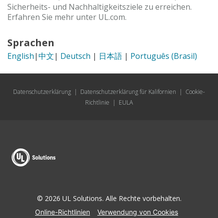
Sicherheits- und Nachhaltigkeitsziele zu erreichen.
Erfahren Sie mehr unter UL.com.
Sprachen
English
|
中文
|
Deutsch
|
日本語
|
Português (Brasil)
Datenschutzerklärung
|
Datenschutzerklärung für Kalifornien
|
Cookie-
Richtlinie
|
EULA
© 2026 UL Solutions. Alle Rechte vorbehalten.
Online-Richtlinien
Verwendung von Cookies