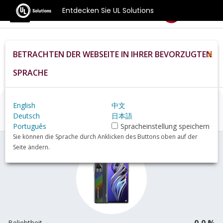
Entdecken Sie UL Solutions
Benchmarks
BETRACHTEN DER WEBSEITE IN IHRER BEVORZUGTEN
X
Home
De
Hardware
Phone
Tecno+Pova+5G+review
SPRACHE
English
中文
Tecno Pova 5G
Übersicht
Deutsch
日本語
Português
Spracheinstellung speichern
Sie können die Sprache durch Anklicken des Buttons oben auf der
Seite ändern.
0,0 %
Beliebtheit