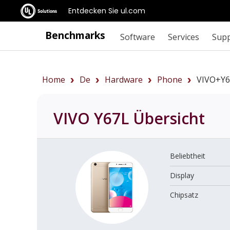
Entdecken Sie ul.com
Benchmarks
Software
Services
Sup
Home
De
Hardware
Phone
VIVO+Y6
VIVO Y67L
Übersicht
Beliebtheit
Display
Chipsatz