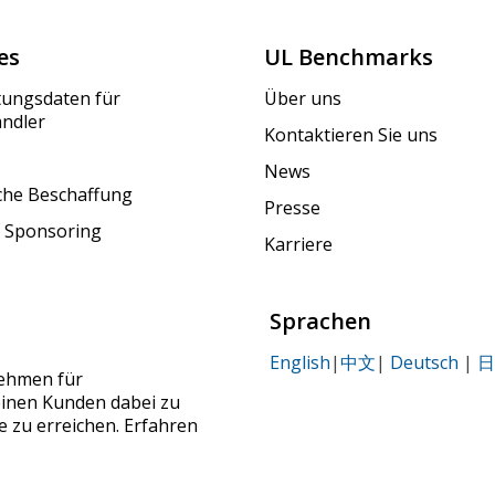
es
UL Benchmarks
tungsdaten für
Über uns
ändler
Kontaktieren Sie uns
News
iche Beschaffung
Presse
 Sponsoring
Karriere
Sprachen
English
|
中文
|
Deutsch
|
日
nehmen für
seinen Kunden dabei zu
le zu erreichen. Erfahren