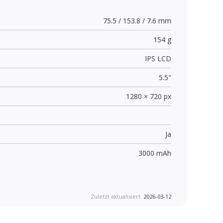
75.5 / 153.8 / 7.6 mm
154 g
IPS LCD
5.5"
1280 × 720 px
Ja
3000 mAh
Zuletzt aktualisiert:
2026-03-12