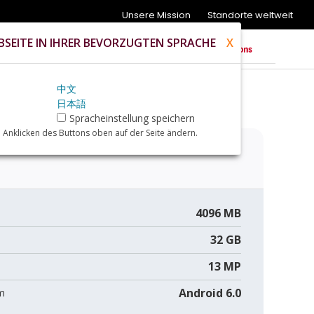
Unsere Mission
Standorte weltweit
SEITE IN IHRER BEVORZUGTEN SPRACHE
X
中文
日本語
Spracheinstellung speichern
 Anklicken des Buttons oben auf der Seite ändern.
4096 MB
32 GB
13 MP
Android 6.0
m