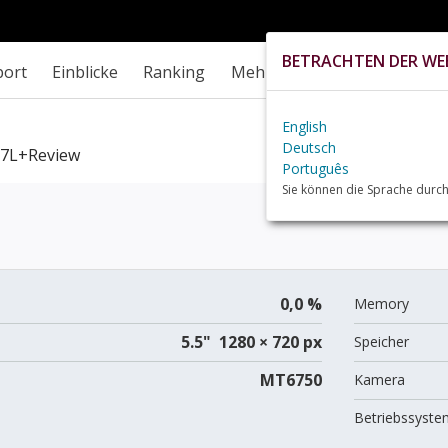
BETRACHTEN DER WEB
port
Einblicke
Ranking
Mehr
English
Deutsch
7L+review
Português
Sie können die Sprache durch
0,0 %
Memory
5.5" 1280 × 720 px
Speicher
MT6750
Kamera
Betriebssyste