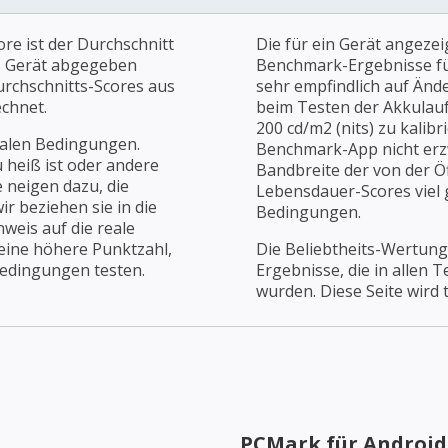
re ist der Durchschnitt
Die für ein Gerät angezei
es Gerät abgegeben
Benchmark-Ergebnisse für
urchschnitts-Scores aus
sehr empfindlich auf Änd
chnet.
beim Testen der Akkulaufz
200 cd/m2 (nits) zu kalibr
ealen Bedingungen.
Benchmark-App nicht erz
u heiß ist oder andere
Bandbreite der von der Öf
 neigen dazu, die
Lebensdauer-Scores viel g
r beziehen sie in die
Bedingungen.
weis auf die reale
 eine höhere Punktzahl,
Die Beliebtheits-Wertung
Bedingungen testen.
Ergebnisse, die in allen 
wurden. Diese Seite wird t
PCMark für Android