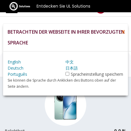
Entdecken Sie UL Solutions
Benchmarks
BETRACHTEN DER WEBSEITE IN IHRER BEVORZUGTEN
X
Home
De
Hardware
Phone
Vivo+X200s+review
SPRACHE
English
中文
Vivo X200s
Übersicht
Deutsch
日本語
Português
Spracheinstellung speichern
Sie können die Sprache durch Anklicken des Buttons oben auf der
Seite ändern.
0,0 %
Beliebtheit