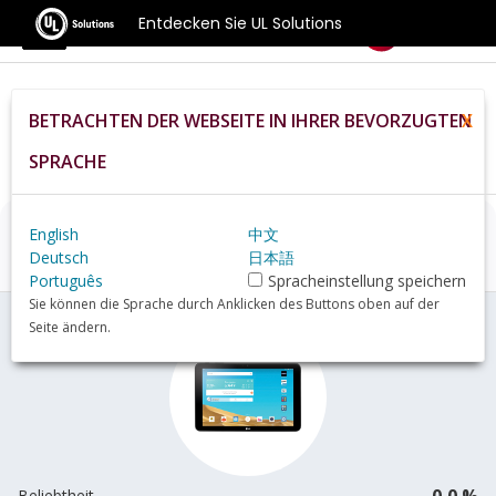
Entdecken Sie UL Solutions
Benchmarks
BETRACHTEN DER WEBSEITE IN IHRER BEVORZUGTEN
X
Home
De
Hardware
Tablet
LG+G+Pad+X+10.1+review
SPRACHE
English
中文
LG G Pad X 10.1
Übersicht
Deutsch
日本語
Português
Spracheinstellung speichern
Sie können die Sprache durch Anklicken des Buttons oben auf der
Seite ändern.
0,0 %
Beliebtheit