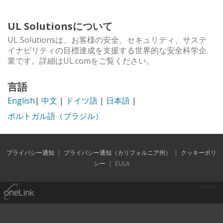
UL Solutionsについて
UL Solutionsは、お客様の安全、セキュリティ、サステ
イナビリティの目標達成を支援する世界的な安全科学企
業です。詳細はUL.comをご覧ください。
言語
English
|
中文
|
ドイツ語
|
日本語
|
ポルトガル語（ブラジル）
プライバシー通知
|
プライバシー通知（カリフォルニア州）
|
クッキーポリ
シー
|
EULA
Powered by