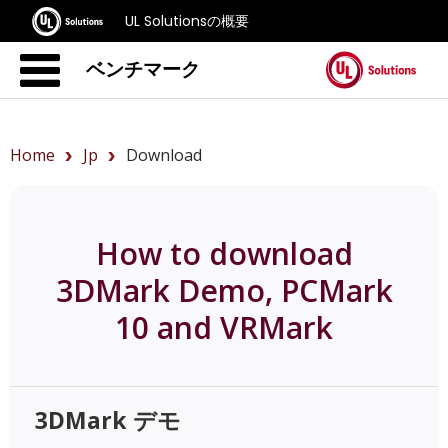
UL Solutionsの概要
ベンチマーク
Home
Jp
Download
How to download
3DMark Demo, PCMark
10 and VRMark
3DMark デモ