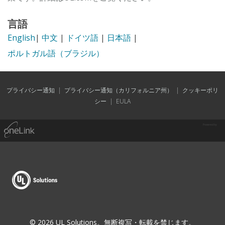
言語
English
|
中文
|
ドイツ語
|
日本語
|
ポルトガル語（ブラジル）
プライバシー通知
|
プライバシー通知（カリフォルニア州）
|
クッキーポリ
シー
|
EULA
Powered by
© 2026 UL Solutions。無断複写・転載を禁じます。