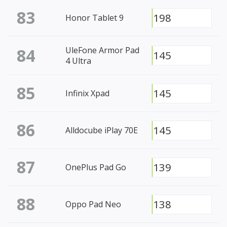
83
198
Honor Tablet 9
84
UleFone Armor Pad
145
4 Ultra
85
145
Infinix Xpad
86
145
Alldocube iPlay 70E
87
139
OnePlus Pad Go
88
138
Oppo Pad Neo