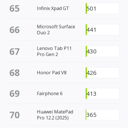
65
501
Infinix Xpad GT
66
Microsoft Surface
441
Duo 2
67
Lenovo Tab P11
430
Pro Gen 2
68
426
Honor Pad V8
69
413
Fairphone 6
70
Huawei MatePad
365
Pro 12.2 (2025)