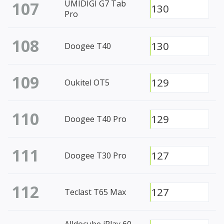
107
UMIDIGI G7 Tab
130
Pro
108
130
Doogee T40
109
129
Oukitel OT5
110
129
Doogee T40 Pro
111
127
Doogee T30 Pro
112
127
Teclast T65 Max
Alldocube iPlay 60