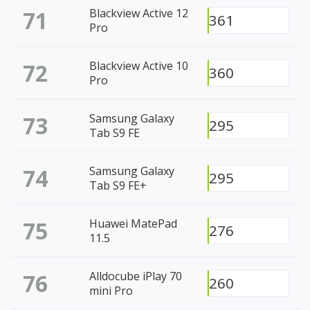
71
Blackview Active 12
361
Pro
72
Blackview Active 10
360
Pro
73
Samsung Galaxy
295
Tab S9 FE
74
Samsung Galaxy
295
Tab S9 FE+
75
Huawei MatePad
276
11.5
76
Alldocube iPlay 70
260
mini Pro