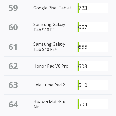
59
723
Google Pixel Tablet
60
Samsung Galaxy
657
Tab S10 FE
61
Samsung Galaxy
655
Tab S10 FE+
62
603
Honor Pad V8 Pro
63
510
Leia Lume Pad 2
64
Huawei MatePad
504
Air