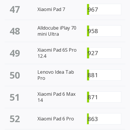
47
967
Xiaomi Pad 7
48
Alldocube iPlay 70
958
mini Ultra
49
Xiaomi Pad 6S Pro
927
12.4
50
Lenovo Idea Tab
881
Pro
51
Xiaomi Pad 6 Max
871
14
52
863
Xiaomi Pad 6 Pro