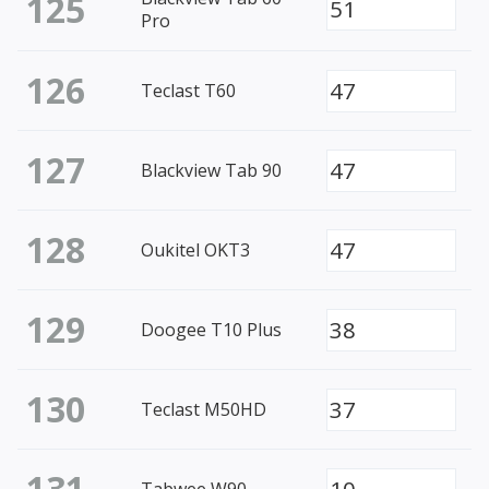
125
51
Pro
126
47
Teclast T60
127
47
Blackview Tab 90
128
47
Oukitel OKT3
129
38
Doogee T10 Plus
130
37
Teclast M50HD
131
10
Tabwee W90