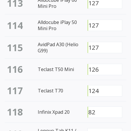
113
127
Mini Pro
114
Alldocube iPlay 50
127
Mini Pro
115
AvidPad A30 (Helio
127
G99)
116
126
Teclast T50 Mini
117
124
Teclast T70
118
82
Infinix Xpad 20
Lenovo Tab K11 /