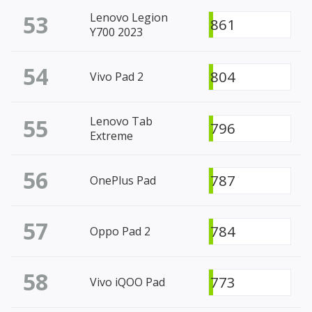
53
Lenovo Legion
861
Y700 2023
54
804
Vivo Pad 2
55
Lenovo Tab
796
Extreme
56
787
OnePlus Pad
57
784
Oppo Pad 2
58
773
Vivo iQOO Pad