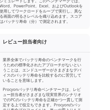
シミュレートします。このベンチマークでは、
Word、PowerPoint、Excel、およびOutlookを
使用してワークロードをループで実行し、異な
る画面の明るさレベルを織り込めます。スコア
はバッテリ寿命（分）で測定されます。
レビュー担当者向け
業界全体でバッテリ寿命のベンチマークを行
うための標準化されたアプローチがないとい
うことは、エンドユーザーがさまざまなデバ
イスのバッテリ寿命を比較するのに苦労して
いることを意味します。
Procyonバッテリ寿命ベンチマークは、レビ
ュー担当者がさまざまな現実世界のシナリオ
でのPCのバッテリ寿命を正確かつ一貫して測
定する上で役立ちできます。Procyonのバッ
テリ寿命プロファイルは、単一の図よりもモ