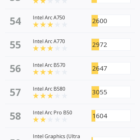
54
Intel Arc A750
2600
55
Intel Arc A770
2972
56
Intel Arc B570
2647
57
Intel Arc B580
3055
58
Intel Arc Pro B50
1604
Intel Graphics (Ultra