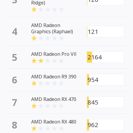
Ridge)
AMD Radeon
4
121
Graphics (Raphael)
5
AMD Radeon Pro VII
2164
6
AMD Radeon R9 390
954
7
AMD Radeon RX 470
845
8
AMD Radeon RX 480
962