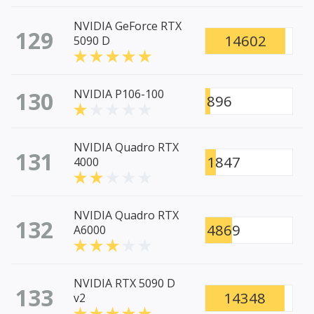
NVIDIA GeForce RTX
129
14602
5090 D
130
NVIDIA P106-100
896
NVIDIA Quadro RTX
131
1847
4000
NVIDIA Quadro RTX
132
4869
A6000
NVIDIA RTX 5090 D
133
14348
v2