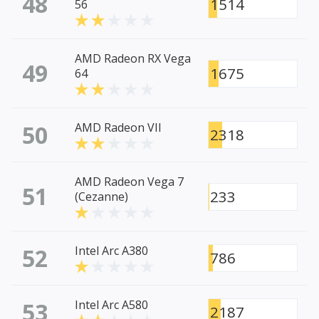
48
1514
56
AMD Radeon RX Vega
49
1675
64
50
AMD Radeon VII
2318
AMD Radeon Vega 7
51
233
(Cezanne)
52
Intel Arc A380
786
53
Intel Arc A580
2187