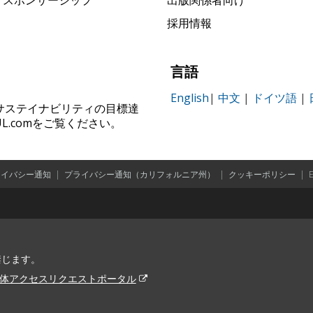
採用情報
言語
English
|
中文
|
ドイツ語
|
ィ、サステイナビリティの目標達
.comをご覧ください。
ライバシー通知
|
プライバシー通知（カリフォルニア州）
|
クッキーポリシー
|
を禁じます。
体アクセスリクエストポータル