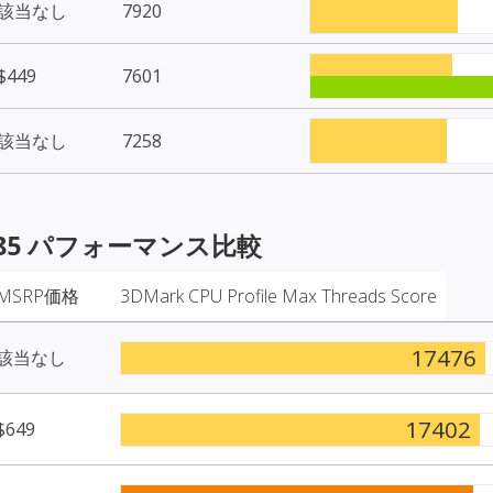
該当なし
7920
$449
7601
該当なし
7258
85
パフォーマンス比較
MSRP価格
3DMark CPU Profile Max Threads Score
17476
該当なし
17402
$649