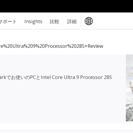
サポート
Insights
比較
詳細
re%20Ultra%209%20Processor%20285+review
rkでお使いのPCと
Intel Core Ultra 9 Processor 285