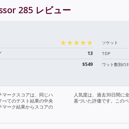
essor 285
レビュー
ソケット
13
グ
TDP
$549
ワット数別の3
チマークスコアは、同じハ
人気度は、過去30日間に
すべてのテスト結果の中央
基づいた評価です。このペ
チマーク結果からスコアの