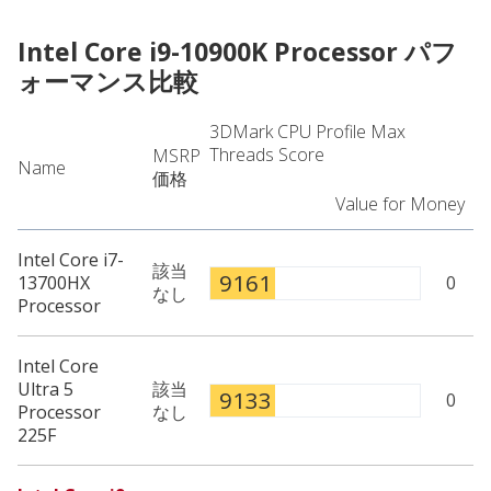
Intel Core i9-10900K Processor
パフ
ォーマンス比較
3DMark CPU Profile Max
Threads Score
MSRP
Name
価格
Value for Money
Intel Core i7-
該当
9161
13700HX
0
なし
Processor
Intel Core
Ultra 5
該当
9133
0
Processor
なし
225F