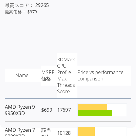
最高スコア： 29265
最高価格： $979
3DMark
CPU
MSRP
Profile
Price vs performance
Name
価格
Max
comparison
Threads
Score
AMD Ryzen 9
$699
17697
9950X3D
AMD Ryzen 7
該当
10128