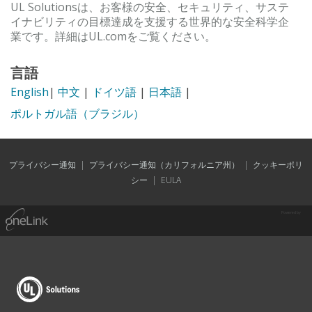
UL Solutionsは、お客様の安全、セキュリティ、サステ
イナビリティの目標達成を支援する世界的な安全科学企
業です。詳細はUL.comをご覧ください。
言語
English
|
中文
|
ドイツ語
|
日本語
|
ポルトガル語（ブラジル）
プライバシー通知
|
プライバシー通知（カリフォルニア州）
|
クッキーポリ
シー
|
EULA
Powered by