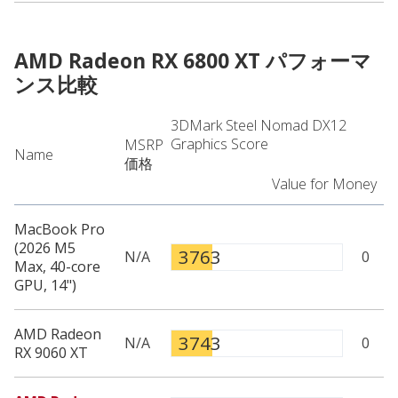
AMD Radeon RX 6800 XT
パフォーマ
ンス比較
3DMark Steel Nomad DX12
Graphics Score
MSRP
Name
価格
Value for Money
MacBook Pro
(2026 M5
3763
N/A
0
Max, 40-core
GPU, 14")
AMD Radeon
3743
N/A
0
RX 9060 XT