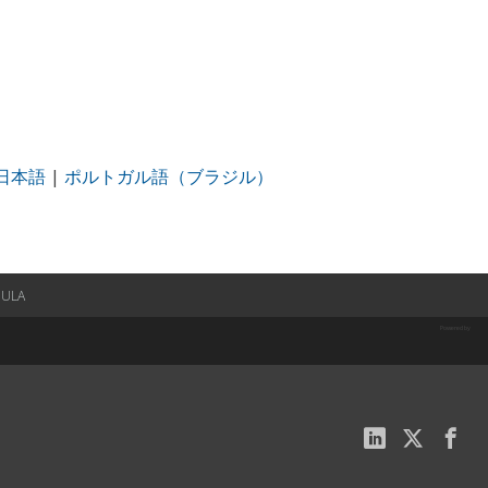
日本語
|
ポルトガル語（ブラジル）
EULA
Powered by