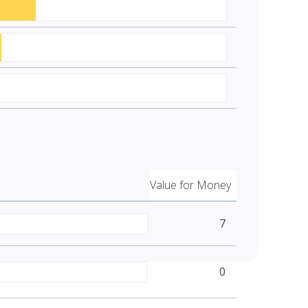
Value for Money
7
0