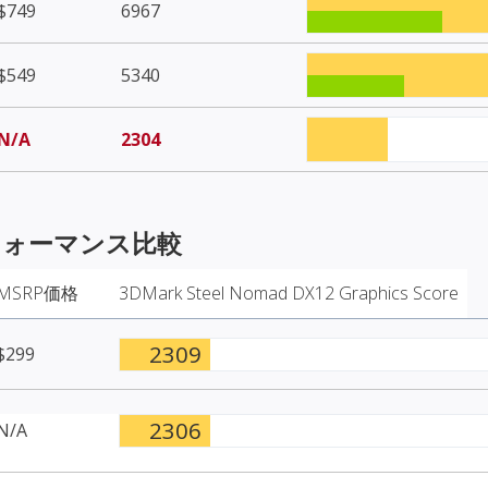
$749
6967
$549
5340
N/A
2304
ォーマンス比較
MSRP価格
3DMark Steel Nomad DX12 Graphics Score
2309
$299
2306
N/A