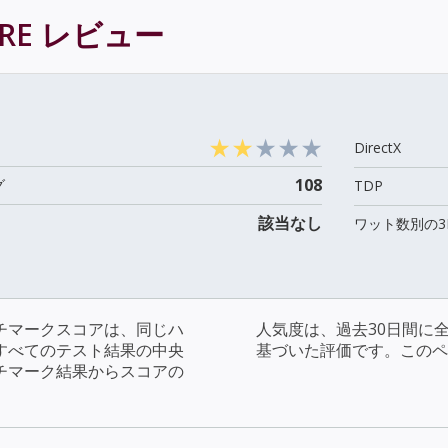
RE
レビュー
DirectX
108
グ
TDP
該当なし
ワット数別の3
チマークスコアは、同じハ
人気度は、過去30日間に
すべてのテスト結果の中央
基づいた評価です。このペ
チマーク結果からスコアの