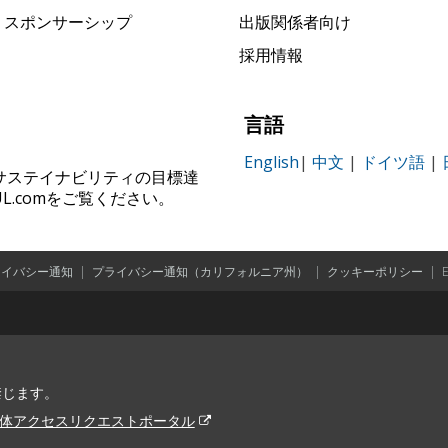
rk スポンサーシップ
出版関係者向け
採用情報
言語
English
|
中文
|
ドイツ語
|
ィ、サステイナビリティの目標達
.comをご覧ください。
ライバシー通知
|
プライバシー通知（カリフォルニア州）
|
クッキーポリシー
|
を禁じます。
体アクセスリクエストポータル