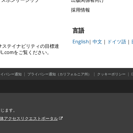
採用情報
言語
English
|
中文
|
ドイツ語
|
ィ、サステイナビリティの目標達
.comをご覧ください。
ライバシー通知
|
プライバシー通知（カリフォルニア州）
|
クッキーポリシー
|
を禁じます。
体アクセスリクエストポータル