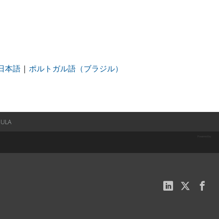
日本語
|
ポルトガル語（ブラジル）
EULA
Powered by