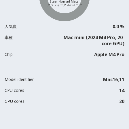
Steel Nomad Metal
グラフィックスのスコア
0.0 %
人気度
Mac mini (2024 M4 Pro, 20-
車種
core GPU)
Apple M4 Pro
Chip
Mac16,11
Model identifier
14
CPU cores
20
GPU cores