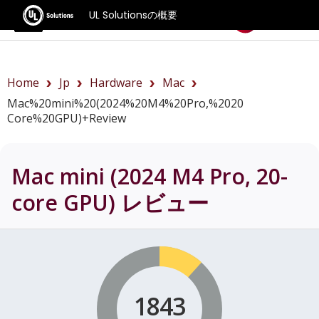
UL Solutionsの概要
ベンチマーク
Home
Jp
Hardware
Mac
Mac%20mini%20(2024%20M4%20Pro,%2020
Core%20GPU)+review
Mac mini (2024 M4 Pro, 20-
core GPU)
レビュー
1843