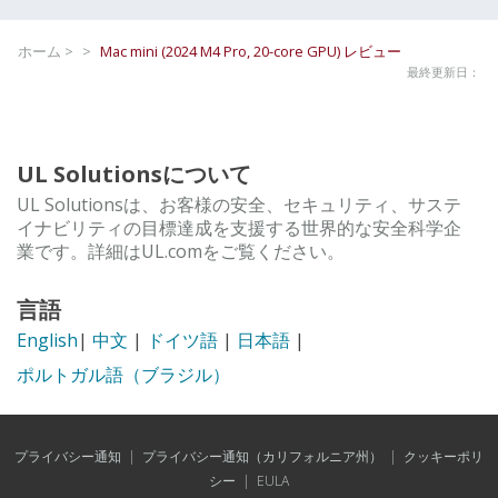
ホーム >
>
Mac mini (2024 M4 Pro, 20-core GPU)
レビュー
最終更新日：
UL Solutionsについて
UL Solutionsは、お客様の安全、セキュリティ、サステ
イナビリティの目標達成を支援する世界的な安全科学企
業です。詳細はUL.comをご覧ください。
言語
English
|
中文
|
ドイツ語
|
日本語
|
ポルトガル語（ブラジル）
プライバシー通知
|
プライバシー通知（カリフォルニア州）
|
クッキーポリ
シー
|
EULA