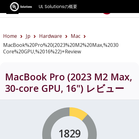
UL Solutionsの概要
ベンチマーク
Home
Jp
Hardware
Mac
MacBook%20Pro%20(2023%20M2%20Max,%2030
Core%20GPU,%2016%22)+review
MacBook Pro (2023 M2 Max,
30-core GPU, 16")
レビュー
1829