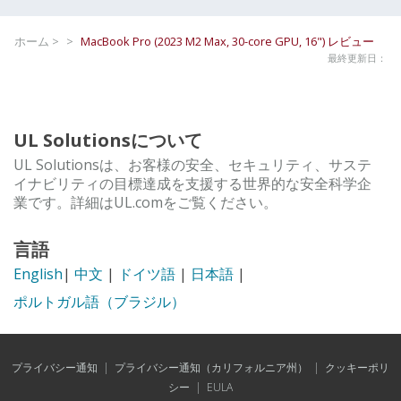
ホーム >
>
MacBook Pro (2023 M2 Max, 30-core GPU, 16")
レビュー
最終更新日：
UL Solutionsについて
UL Solutionsは、お客様の安全、セキュリティ、サステ
イナビリティの目標達成を支援する世界的な安全科学企
業です。詳細はUL.comをご覧ください。
言語
English
|
中文
|
ドイツ語
|
日本語
|
ポルトガル語（ブラジル）
プライバシー通知
|
プライバシー通知（カリフォルニア州）
|
クッキーポリ
シー
|
EULA