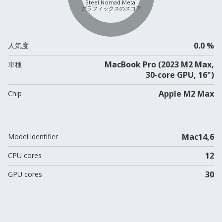
Steel Nomad Metal
グラフィックスのスコア
0.0 %
人気度
MacBook Pro (2023 M2 Max,
車種
30-core GPU, 16")
Apple M2 Max
Chip
Mac14,6
Model identifier
12
CPU cores
30
GPU cores