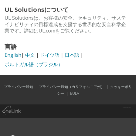
UL Solutionsについて
UL Solutionsは、お客様の安全、セキュリティ、サステ
イナビリティの目標達成を支援する世界的な安全科学企
業です。詳細はUL.comをご覧ください。
言語
English
|
中文
|
ドイツ語
|
日本語
|
ポルトガル語（ブラジル）
プライバシー通知
|
プライバシー通知（カリフォルニア州）
|
クッキーポリ
シー
|
EULA
Powered by