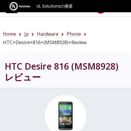
UL Solutionsの概要
ベンチマーク
Home
Jp
Hardware
Phone
HTC+Desire+816+(MSM8928)+review
HTC Desire 816 (MSM8928)
レビュー