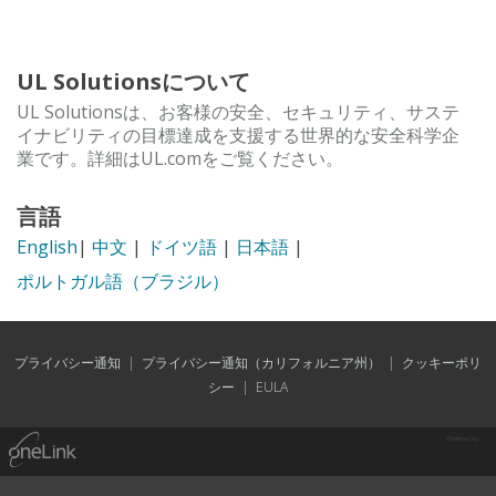
UL Solutionsについて
UL Solutionsは、お客様の安全、セキュリティ、サステ
イナビリティの目標達成を支援する世界的な安全科学企
業です。詳細はUL.comをご覧ください。
言語
English
|
中文
|
ドイツ語
|
日本語
|
ポルトガル語（ブラジル）
プライバシー通知
|
プライバシー通知（カリフォルニア州）
|
クッキーポリ
シー
|
EULA
Powered by