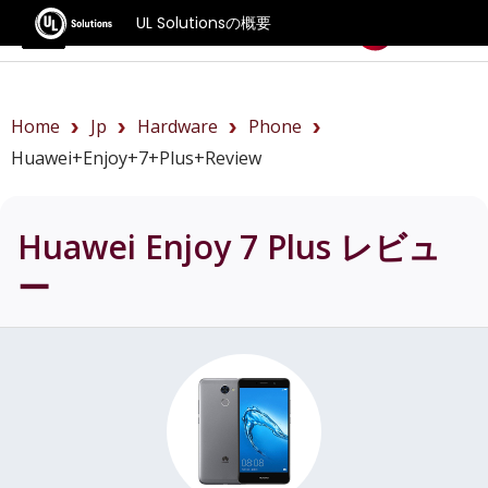
UL Solutionsの概要
ベンチマーク
Home
Jp
Hardware
Phone
Huawei+Enjoy+7+Plus+review
Huawei Enjoy 7 Plus
レビュ
ー