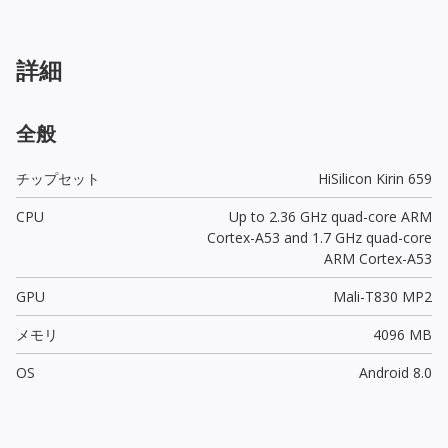
詳細
全般
チップセット
HiSilicon Kirin 659
CPU
Up to 2.36 GHz quad-core ARM
Cortex-A53 and 1.7 GHz quad-core
ARM Cortex-A53
GPU
Mali-T830 MP2
メモリ
4096 MB
OS
Android 8.0