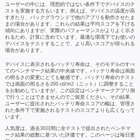
ユーザーの中には、理想的ではない条件下でデバイスのテ
ストを実施する方もいます。例えば、デバイスの温度が高
すぎたり、バックグラウンドで他のアプリを動作させたま
まの場合があります。これらの結果は平均スコアを下げる
傾向にありますが、実際のパフォーマンスがよりよく示さ
れるため、計算に含めています。最適な環境下でお使いの
デバイスをテストすることで、より高いスコアが得られる
場合があります。
デバイスに表示されるバッテリ寿命は、そのモデルのすべ
てのベンチマーク結果の中央値です。バッテリ寿命は画面
の明るさの変更にとても敏感です。バッテリ寿命のテスト
では画面の明るさを200 cd/m2（ニット）に調整すること
をお勧めしていますが、この設定はベンチマークアプリ側
で行うことはできませんのでご留意ください。その結果、
ユーザーに提出されたバッテリ寿命スコアの幅は、管理さ
れた条件下で実施されるテストのスコアよりも広くなって
います。
人気度は、過去30日間に全テストで提出されたベンチマ
ーク結果の総数に基づいた評価です。このページは毎日更