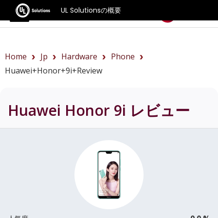
UL Solutionsの概要
ベンチマーク
Home
Jp
Hardware
Phone
Huawei+Honor+9i+review
Huawei Honor 9i
レビュー