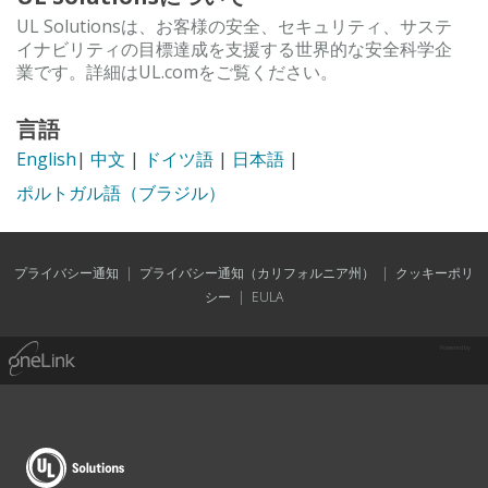
UL Solutionsは、お客様の安全、セキュリティ、サステ
イナビリティの目標達成を支援する世界的な安全科学企
業です。詳細はUL.comをご覧ください。
言語
English
|
中文
|
ドイツ語
|
日本語
|
ポルトガル語（ブラジル）
プライバシー通知
|
プライバシー通知（カリフォルニア州）
|
クッキーポリ
シー
|
EULA
Powered by