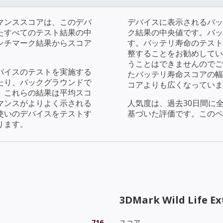
マンススコアは、このデバ
デバイスに表示されるバッ
たすべてのテスト結果の中
ク結果の中央値です。バッ
ンチマーク結果からスコア
す。バッテリ寿命のテストで
整することをお勧めしてい
うことはできませんのでご
バイスのテストを実施する
たバッテリ寿命スコアの幅
たり、バックグラウンドで
コアよりも広くなっていま
。これらの結果は平均スコ
マンスがよりよく示される
人気度は、過去30日間に
使いのデバイスをテストす
基づいた評価です。このペ
ります。
3DMark Wild Life E
716
スコア