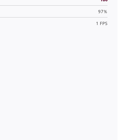
97％
1 FPS