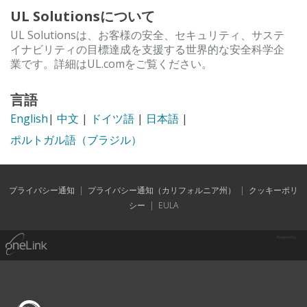
UL Solutionsについて
UL Solutionsは、お客様の安全、セキュリティ、サステ
イナビリティの目標達成を支援する世界的な安全科学企
業です。詳細はUL.comをご覧ください。
言語
English
|
中文
|
ドイツ語
|
日本語
|
ポルトガル語（ブラジル）
プライバシー通知
|
プライバシー通知（カリフォルニア州）
|
クッキーポリ
シー
|
EULA
Powered by