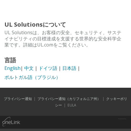
UL Solutionsについて
UL Solutionsは、お客様の安全、セキュリティ、サステ
イナビリティの目標達成を支援する世界的な安全科学企
業です。詳細はUL.comをご覧ください。
言語
English
|
中文
|
ドイツ語
|
日本語
|
ポルトガル語（ブラジル）
プライバシー通知
|
プライバシー通知（カリフォルニア州）
|
クッキーポリ
シー
|
EULA
Powered by