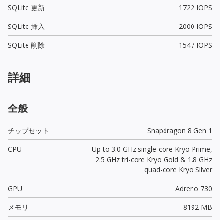
SQLite 更新
1722 IOPS
SQLite 挿入
2000 IOPS
SQLite 削除
1547 IOPS
詳細
全般
チップセット
Snapdragon 8 Gen 1
CPU
Up to 3.0 GHz single-core Kryo Prime,
2.5 GHz tri-core Kryo Gold & 1.8 GHz
quad-core Kryo Silver
GPU
Adreno 730
メモリ
8192 MB