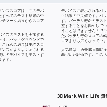
マンススコアは、このデバ
デバイスに表示されるバッ
たすべてのテスト結果の中
ク結果の中央値です。バッ
ンチマーク結果からスコア
す。バッテリ寿命のテストで
整することをお勧めしてい
うことはできませんのでご
バイスのテストを実施する
たバッテリ寿命スコアの幅
たり、バックグラウンドで
コアよりも広くなっていま
。これらの結果は平均スコ
マンスがよりよく示される
人気度は、過去30日間に
使いのデバイスをテストす
基づいた評価です。このペ
ります。
3DMark Wild Life 
4837
スコア