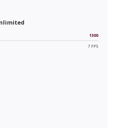
nlimited
1300
7 FPS