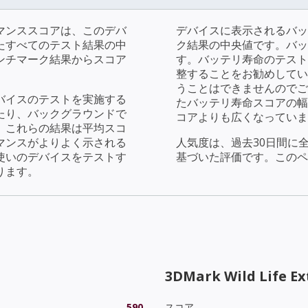
マンススコアは、このデバ
デバイスに表示されるバッ
たすべてのテスト結果の中
ク結果の中央値です。バッ
ンチマーク結果からスコア
す。バッテリ寿命のテストで
整することをお勧めしてい
うことはできませんのでご
バイスのテストを実施する
たバッテリ寿命スコアの幅
たり、バックグラウンドで
コアよりも広くなっていま
。これらの結果は平均スコ
マンスがよりよく示される
人気度は、過去30日間に
使いのデバイスをテストす
基づいた評価です。このペ
ります。
3DMark Wild Life E
590
スコア