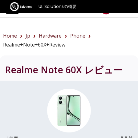
UL Solutionsの概要
ベンチマーク
Home
Jp
Hardware
Phone
Realme+Note+60X+review
Realme Note 60X
レビュー