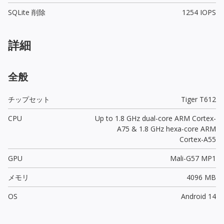
SQLite 削除
1254 IOPS
詳細
全般
チップセット
Tiger T612
CPU
Up to 1.8 GHz dual-core ARM Cortex-
A75 & 1.8 GHz hexa-core ARM
Cortex-A55
GPU
Mali-G57 MP1
メモリ
4096 MB
OS
Android 14