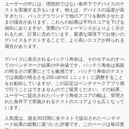
ユーザーの中には、理想的ではない条件下でデバイスのテ
ストを実施する方もいます。例えば、デバイスの温度が高
すぎたり、バックグラウンドで他のアプリを動作させたま
まの場合があります。これらの結果は平均スコアを下げる
傾向にありますが、実際のパフォーマンスがよりよく示さ
れるため、計算に含めています。最適な環境下でお使いの
デバイスをテストすることで、より高いスコアが得られる
場合があります。
デバイスに表示されるバッテリ寿命は、そのモデルのすべ
てのベンチマーク結果の中央値です。バッテリ寿命は画面
の明るさの変更にとても敏感です。バッテリ寿命のテスト
では画面の明るさを200 cd/m2（ニット）に調整すること
をお勧めしていますが、この設定はベンチマークアプリ側
で行うことはできませんのでご留意ください。その結果、
ユーザーに提出されたバッテリ寿命スコアの幅は、管理さ
れた条件下で実施されるテストのスコアよりも広くなって
います。
人気度は、過去30日間に全テストで提出されたベンチマ
ーク結果の総数に基づいた評価です。このページは毎日更