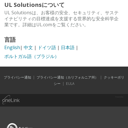
UL Solutionsについて
UL Solutionsは、お客様の安全、セキュリティ、サステ
イナビリティの目標達成を支援する世界的な安全科学企
業です。詳細はUL.comをご覧ください。
言語
English
|
中文
|
ドイツ語
|
日本語
|
ポルトガル語（ブラジル）
プライバシー通知
|
プライバシー通知（カリフォルニア州）
|
クッキーポリ
シー
|
EULA
Powered by