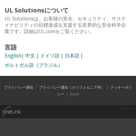
UL Solutionsについて
UL Solutionsは、お客様の安全、セキュリティ、サステ
イナビリティの目標達成を支援する世界的な安全科学企
業です。詳細はUL.comをご覧ください。
言語
English
|
中文
|
ドイツ語
|
日本語
|
ポルトガル語（ブラジル）
プライバシー通知
|
プライバシー通知（カリフォルニア州）
|
クッキーポリ
シー
|
EULA
Powered by