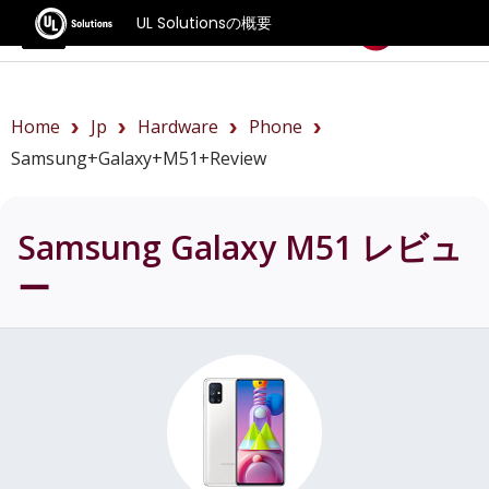
UL Solutionsの概要
ベンチマーク
Home
Jp
Hardware
Phone
Samsung+Galaxy+M51+review
Samsung Galaxy M51
レビュ
ー