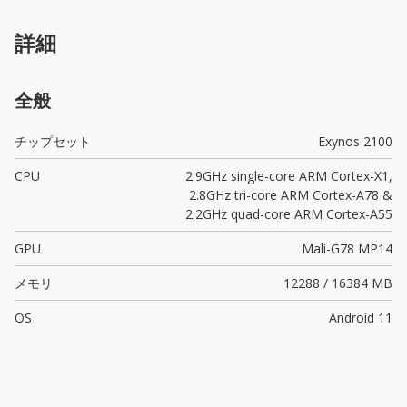
詳細
全般
チップセット
Exynos 2100
CPU
2.9GHz single-core ARM Cortex-X1,
2.8GHz tri-core ARM Cortex-A78 &
2.2GHz quad-core ARM Cortex-A55
GPU
Mali-G78 MP14
メモリ
12288 / 16384 MB
OS
Android 11