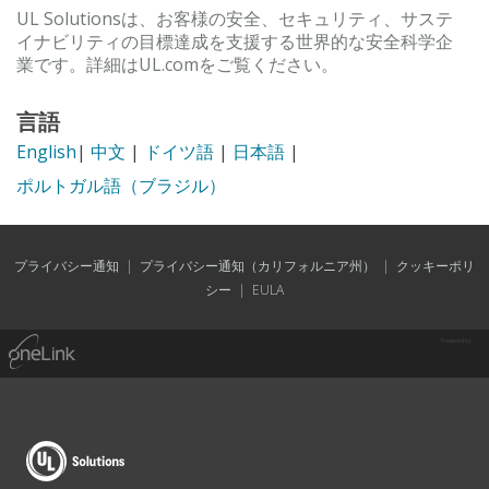
UL Solutionsは、お客様の安全、セキュリティ、サステ
イナビリティの目標達成を支援する世界的な安全科学企
業です。詳細はUL.comをご覧ください。
言語
English
|
中文
|
ドイツ語
|
日本語
|
ポルトガル語（ブラジル）
プライバシー通知
|
プライバシー通知（カリフォルニア州）
|
クッキーポリ
シー
|
EULA
Powered by