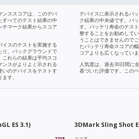
マンススコアは、このデバ
デバイスに表示されるバッ
たすべてのテスト結果の中
ク結果の中央値です。バッ
ンチマーク結果からスコア
す。バッテリ寿命のテストで
整することをお勧めしてい
うことはできませんのでご
バイスのテストを実施する
たバッテリ寿命スコアの幅
たり、バックグラウンドで
コアよりも広くなっていま
。これらの結果は平均スコ
マンスがよりよく示される
人気度は、過去30日間に
使いのデバイスをテストす
基づいた評価です。このペ
ります。
GL ES 3.1)
3DMark Sling Shot 
2218
スコア