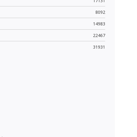
17131
8092
14983
22467
31931