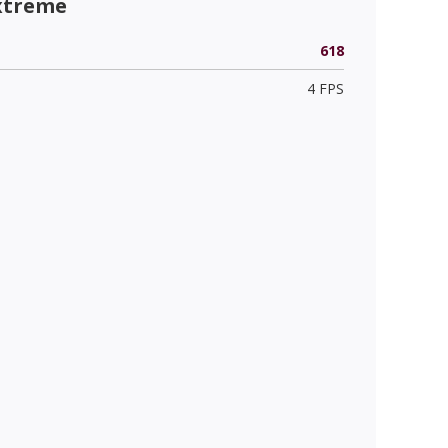
xtreme
618
4 FPS