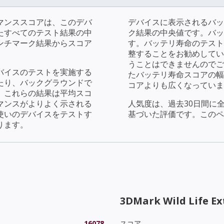
マンススコアは、このデバ
デバイスに表示されるバッ
たすべてのテスト結果の中
ク結果の中央値です。バッ
ンチマーク結果からスコア
す。バッテリ寿命のテストで
整することをお勧めしてい
うことはできませんのでご
バイスのテストを実施する
たバッテリ寿命スコアの幅
たり、バックグラウンドで
コアよりも広くなっていま
。これらの結果は平均スコ
マンスがよりよく示される
人気度は、過去30日間に
使いのデバイスをテストす
基づいた評価です。このペ
ります。
3DMark Wild Life E
16078
スコア