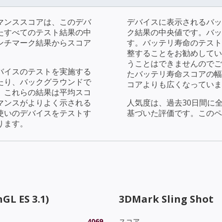
マンススコアは、このデバ
デバイスに表示されるバッ
たすべてのテスト結果の中
ク結果の中央値です。バッ
ンチマーク結果からスコア
す。バッテリ寿命のテストで
整することをお勧めしてい
うことはできませんのでご
バイスのテストを実施する
たバッテリ寿命スコアの幅
たり、バックグラウンドで
コアよりも広くなっていま
。これらの結果は平均スコ
マンスがよりよく示される
人気度は、過去30日間に
使いのデバイスをテストす
基づいた評価です。このペ
ります。
GL ES 3.1)
3DMark Sling Shot
4069
スコア