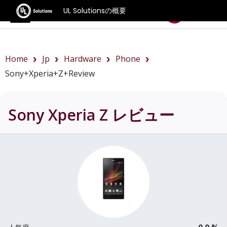
UL Solutionsの概要
ベンチマーク
Home
Jp
Hardware
Phone
Sony+Xperia+Z+review
Sony Xperia Z
レビュー