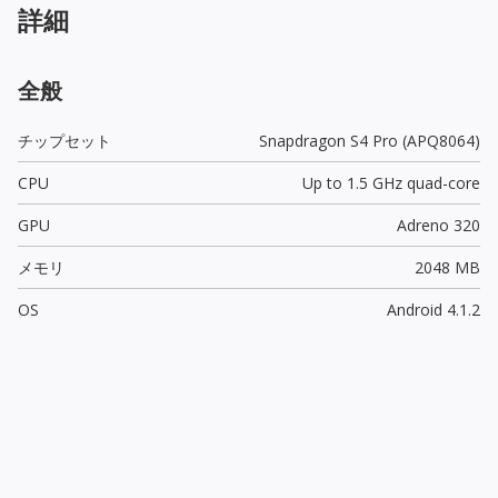
詳細
全般
チップセット
Snapdragon S4 Pro (APQ8064)
CPU
Up to 1.5 GHz quad-core
GPU
Adreno 320
メモリ
2048 MB
OS
Android 4.1.2