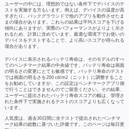
ユーザーの中には、理想的ではない条件下でデバイスのテ
ストを実施する方もいます。例えば、デバイスの温度が高
すぎたり、バックグラウンドで他のアプリを動作させたま
まの場合があります。これらの結果は平均スコアを下げる
傾向にありますが、実際のパフォーマンスがよりよく示さ
れるため、計算に含めています。最適な環境下でお使いの
デバイスをテストすることで、より高いスコアが得られる
場合があります。
デバイスに表示されるバッテリ寿命は、そのモデルのすべ
てのベンチマーク結果の中央値です。バッテリ寿命は画面
の明るさの変更にとても敏感です。バッテリ寿命のテスト
では画面の明るさを200 cd/m2（ニット）に調整すること
をお勧めしていますが、この設定はベンチマークアプリ側
で行うことはできませんのでご留意ください。その結果、
ユーザーに提出されたバッテリ寿命スコアの幅は、管理さ
れた条件下で実施されるテストのスコアよりも広くなって
います。
人気度は、過去30日間に全テストで提出されたベンチマ
ーク結果の総数に基づいた評価です。このページは毎日更