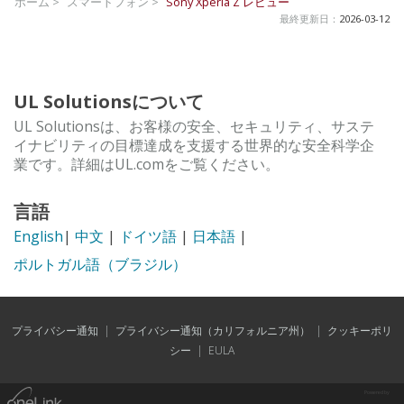
ホーム >
スマートフォン >
Sony Xperia Z
レビュー
最終更新日：
2026-03-12
UL Solutionsについて
UL Solutionsは、お客様の安全、セキュリティ、サステ
イナビリティの目標達成を支援する世界的な安全科学企
業です。詳細はUL.comをご覧ください。
言語
English
|
中文
|
ドイツ語
|
日本語
|
ポルトガル語（ブラジル）
プライバシー通知
|
プライバシー通知（カリフォルニア州）
|
クッキーポリ
シー
|
EULA
Powered by