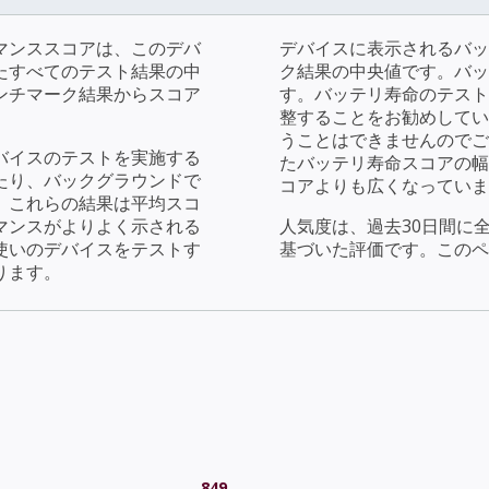
マンススコアは、このデバ
デバイスに表示されるバッ
たすべてのテスト結果の中
ク結果の中央値です。バッ
ンチマーク結果からスコア
す。バッテリ寿命のテストで
整することをお勧めしてい
うことはできませんのでご
バイスのテストを実施する
たバッテリ寿命スコアの幅
たり、バックグラウンドで
コアよりも広くなっていま
。これらの結果は平均スコ
マンスがよりよく示される
人気度は、過去30日間に
使いのデバイスをテストす
基づいた評価です。このペ
ります。
849