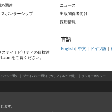
関の調達
ニュース
rk スポンサーシップ
出版関係者向け
採用情報
言語
English
|
中文
|
ドイツ語
|
ィ、サステイナビリティの目標達
.comをご覧ください。
ライバシー通知
|
プライバシー通知（カリフォルニア州）
|
クッキーポリシー
|
を禁じます。