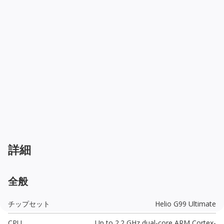
詳細
全般
チップセット
Helio G99 Ultimate
CPU
Up to 2.2 GHz dual-core ARM Cortex-