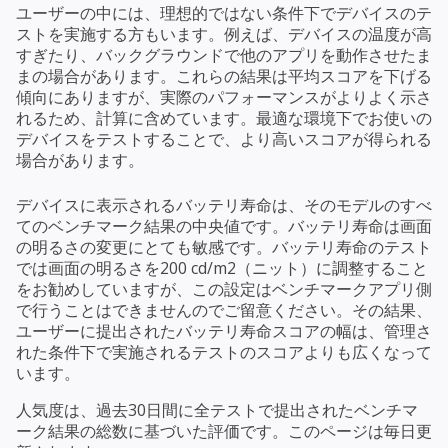
ユーザーの中には、理想的ではない条件下でデバイスのテ
ストを実施する方もいます。例えば、デバイスの温度が高
すぎたり、バックグラウンドで他のアプリを動作させたま
まの場合があります。これらの結果は平均スコアを下げる
傾向にありますが、実際のパフォーマンスがよりよく示さ
れるため、計算に含めています。最適な環境下でお使いの
デバイスをテストすることで、より高いスコアが得られる
場合があります。
デバイスに表示されるバッテリ寿命は、そのモデルのすべ
てのベンチマーク結果の中央値です。バッテリ寿命は画面
の明るさの変更にとても敏感です。バッテリ寿命のテスト
では画面の明るさを200 cd/m2（ニット）に調整すること
をお勧めしていますが、この設定はベンチマークアプリ側
で行うことはできませんのでご留意ください。その結果、
ユーザーに提出されたバッテリ寿命スコアの幅は、管理さ
れた条件下で実施されるテストのスコアよりも広くなって
います。
人気度は、過去30日間に全テストで提出されたベンチマ
ーク結果の総数に基づいた評価です。このページは毎日更