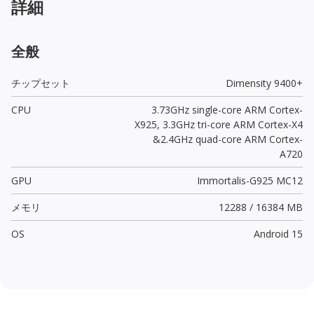
詳細
全般
チップセット
Dimensity 9400+
CPU
3.73GHz single-core ARM Cortex-
X925, 3.3GHz tri-core ARM Cortex-X4
&2.4GHz quad-core ARM Cortex-
A720
GPU
Immortalis-G925 MC12
メモリ
12288 / 16384 MB
OS
Android 15