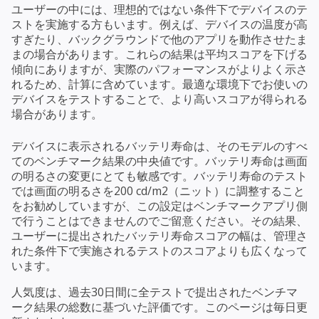
ユーザーの中には、理想的ではない条件下でデバイスのテ
ストを実施する方もいます。例えば、デバイスの温度が高
すぎたり、バックグラウンドで他のアプリを動作させたま
まの場合があります。これらの結果は平均スコアを下げる
傾向にありますが、実際のパフォーマンスがよりよく示さ
れるため、計算に含めています。最適な環境下でお使いの
デバイスをテストすることで、より高いスコアが得られる
場合があります。
デバイスに表示されるバッテリ寿命は、そのモデルのすべ
てのベンチマーク結果の中央値です。バッテリ寿命は画面
の明るさの変更にとても敏感です。バッテリ寿命のテスト
では画面の明るさを200 cd/m2（ニット）に調整すること
をお勧めしていますが、この設定はベンチマークアプリ側
で行うことはできませんのでご留意ください。その結果、
ユーザーに提出されたバッテリ寿命スコアの幅は、管理さ
れた条件下で実施されるテストのスコアよりも広くなって
います。
人気度は、過去30日間に全テストで提出されたベンチマ
ーク結果の総数に基づいた評価です。このページは毎日更