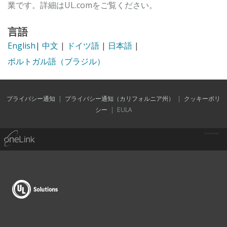
業です。詳細はUL.comをご覧ください。
言語
English
|
中文
|
ドイツ語
|
日本語
|
ポルトガル語（ブラジル）
プライバシー通知
|
プライバシー通知（カリフォルニア州）
|
クッキーポリ
シー
|
EULA
Powered by