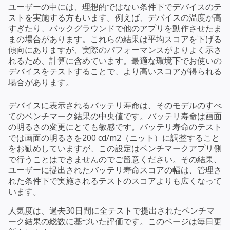
ユーザーの中には、理想的ではない条件下でデバイスのテ
ストを実施する方もいます。例えば、デバイスの温度が高
すぎたり、バックグラウンドで他のアプリを動作させたま
まの場合があります。これらの結果は平均スコアを下げる
傾向にありますが、実際のパフォーマンスがよりよく示さ
れるため、計算に含めています。最適な環境下でお使いの
デバイスをテストすることで、より高いスコアが得られる
場合があります。
デバイスに表示されるバッテリ寿命は、そのモデルのすべ
てのベンチマーク結果の中央値です。バッテリ寿命は画面
の明るさの変更にとても敏感です。バッテリ寿命のテスト
では画面の明るさを200 cd/m2（ニット）に調整すること
をお勧めしていますが、この設定はベンチマークアプリ側
で行うことはできませんのでご留意ください。その結果、
ユーザーに提出されたバッテリ寿命スコアの幅は、管理さ
れた条件下で実施されるテストのスコアよりも広くなって
います。
人気度は、過去30日間に全テストで提出されたベンチマ
ーク結果の総数に基づいた評価です。このページは毎日更