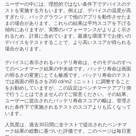
ユーザーの中には、理想的ではない条件下でデバイスのテ
ストを実施する方もいます。例えば、デバイスの温度が高
すぎたり、バックグラウンドで他のアプリを動作させたま
まの場合があります。これらの結果は平均スコアを下げる
傾向にありますが、実際のパフォーマンスがよりよく示さ
れるため、計算に含めています。最適な環境下でお使いの
デバイスをテストすることで、より高いスコアが得られる
場合があります。
デバイスに表示されるバッテリ寿命は、そのモデルのすべ
てのベンチマーク結果の中央値です。バッテリ寿命は画面
の明るさの変更にとても敏感です。バッテリ寿命のテスト
では画面の明るさを200 cd/m2（ニット）に調整すること
をお勧めしていますが、この設定はベンチマークアプリ側
で行うことはできませんのでご留意ください。その結果、
ユーザーに提出されたバッテリ寿命スコアの幅は、管理さ
れた条件下で実施されるテストのスコアよりも広くなって
います。
人気度は、過去30日間に全テストで提出されたベンチマ
ーク結果の総数に基づいた評価です。このページは毎日更