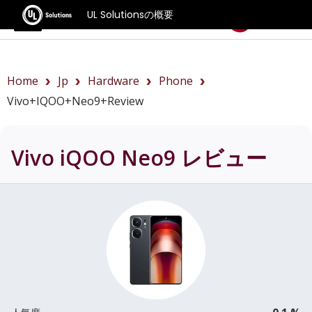
UL Solutionsの概要
ベンチマーク
Home
Jp
Hardware
Phone
Vivo+iQOO+Neo9+review
Vivo iQOO Neo9
レビュー