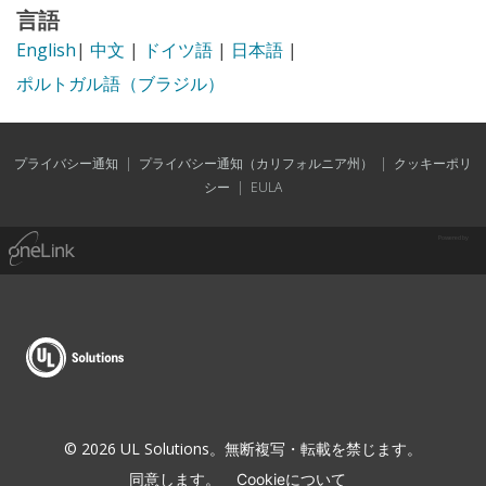
言語
English
|
中文
|
ドイツ語
|
日本語
|
ポルトガル語（ブラジル）
プライバシー通知
|
プライバシー通知（カリフォルニア州）
|
クッキーポリ
シー
|
EULA
Powered by
© 2026 UL Solutions。無断複写・転載を禁じます。
同意します。
Cookieについて