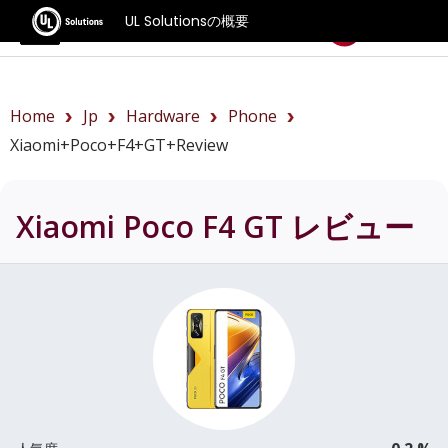
UL Solutionsの概要
ベンチマーク
Home
Jp
Hardware
Phone
Xiaomi+Poco+F4+GT+review
Xiaomi Poco F4 GT
レビュー