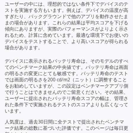
ユーザーの中には、理想的ではない条件下でデバイスのテ
ストを実施する方もいます。例えば、デバイスの温度が高
すぎたり、バックグラウンドで他のアプリを動作させたま
まの場合があります。これらの結果は平均スコアを下げる
傾向にありますが、実際のパフォーマンスがよりよく示さ
れるため、計算に含めています。最適な環境下でお使いの
デバイスをテストすることで、より高いスコアが得られる
場合があります。
デバイスに表示されるバッテリ寿命は、そのモデルのすべ
てのベンチマーク結果の中央値です。バッテリ寿命は画面
の明るさの変更にとても敏感です。バッテリ寿命のテスト
では画面の明るさを200 cd/m2（ニット）に調整すること
をお勧めしていますが、この設定はベンチマークアプリ側
で行うことはできませんのでご留意ください。その結果、
ユーザーに提出されたバッテリ寿命スコアの幅は、管理さ
れた条件下で実施されるテストのスコアよりも広くなって
います。
人気度は、過去30日間に全テストで提出されたベンチマ
ーク結果の総数に基づいた評価です。このページは毎日更