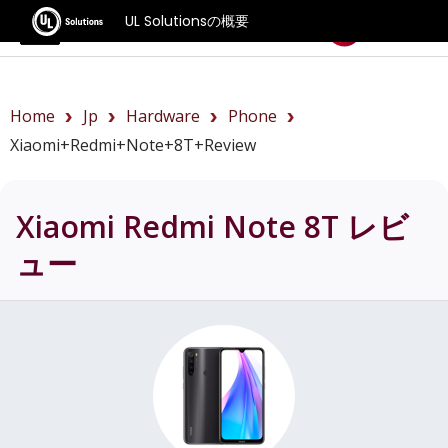
UL Solutionsの概要
ベンチマーク
Home
Jp
Hardware
Phone
Xiaomi+Redmi+Note+8T+review
Xiaomi Redmi Note 8T
レビ
ュー