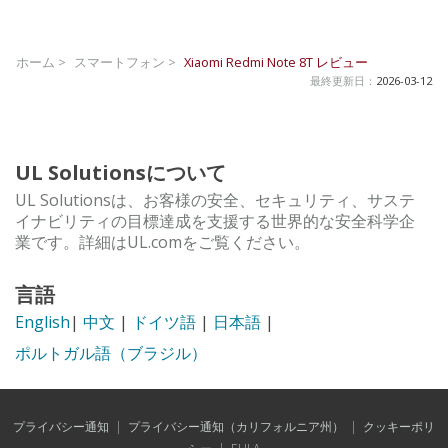
ホーム >
スマートフォン >
Xiaomi Redmi Note 8T
レビュー
最終更新日：
2026-03-12
UL Solutionsについて
UL Solutionsは、お客様の安全、セキュリティ、サステ
イナビリティの目標達成を支援する世界的な安全科学企
業です。詳細はUL.comをご覧ください。
言語
English
|
中文
|
ドイツ語
|
日本語
|
ポルトガル語（ブラジル）
プライバシー通知
|
プライバシー通知（カリフォルニア州）
|
クッキーポリ