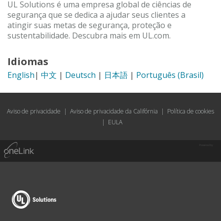
UL Solutions é uma empresa global de ciências de
segurança que se dedica a ajudar seus clientes a
atingir suas metas de segurança, proteção e
sustentabilidade. Descubra mais em UL.com.
Idiomas
English
|
中文
|
Deutsch
|
日本語
|
Português (Brasil)
Aviso de privacidade
|
Aviso de privacidade da Califórnia
|
Política de cookies
|
EULA
Powered by