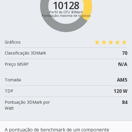
10128
Perfil da CPU 3DMark
Pontuação máxima de tópicos
Gráficos
70
Classificação 3DMark
N/A
Preço MSRP
AM5
Tomada
120 W
TDP
84
Pontuação 3DMark por
Watt
A pontuação de benchmark de um componente