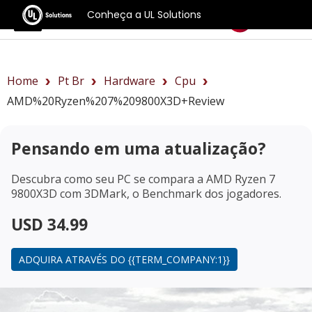
Conheça a UL Solutions
Benchmarks
Home
Pt Br
Hardware
Cpu
AMD%20Ryzen%207%209800X3D+review
Pensando em uma atualização?
Descubra como seu PC se compara a
AMD Ryzen 7
9800X3D
com 3DMark, o Benchmark dos jogadores.
USD 34.99
ADQUIRA ATRAVÉS DO {{TERM_COMPANY:1}}