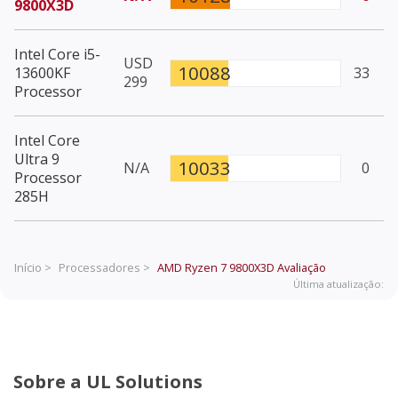
9800X3D
Intel Core i5-
USD
10088
13600KF
33
299
Processor
Intel Core
Ultra 9
10033
N/A
0
Processor
285H
Início >
Processadores >
AMD Ryzen 7 9800X3D
Avaliação
Última atualização:
Sobre a UL Solutions