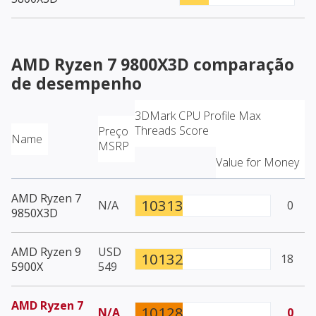
AMD Ryzen 7 9800X3D
comparação
de desempenho
3DMark CPU Profile Max
Threads Score
Preço
Name
MSRP
Value for Money
AMD Ryzen 7
10313
N/A
0
9850X3D
AMD Ryzen 9
USD
10132
18
5900X
549
AMD Ryzen 7
10128
N/A
0