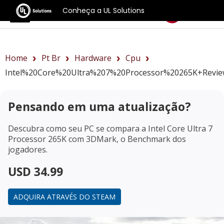
Conheça a UL Solutions
Benchmarks
Home
Pt Br
Hardware
Cpu
Intel%20Core%20Ultra%207%20Processor%20265K+revi
Pensando em uma atualização?
Descubra como seu PC se compara a
Intel Core Ultra 7
Processor 265K
com 3DMark, o Benchmark dos
jogadores.
USD 34.99
ADQUIRA ATRAVÉS DO STEAM