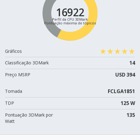
16922
Perfil da CPU 3DMark
Pontuação máxima de tópicos
Gráficos
14
Classificação 3DMark
USD 394
Preço MSRP
FCLGA1851
Tomada
125 W
TDP
135
Pontuação 3DMark por
Watt