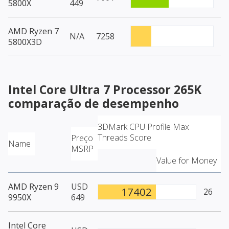
5800X
449
AMD Ryzen 7
N/A
7258
5800X3D
Intel Core Ultra 7 Processor 265K
comparação de desempenho
3DMark CPU Profile Max
Threads Score
Preço
Name
MSRP
Value for Money
AMD Ryzen 9
USD
17402
26
9950X
649
Intel Core