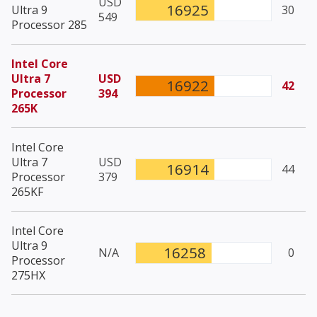
USD
16925
Ultra 9
30
549
Processor 285
Intel Core
Ultra 7
USD
16922
42
Processor
394
265K
Intel Core
Ultra 7
USD
16914
44
Processor
379
265KF
Intel Core
Ultra 9
16258
N/A
0
Processor
275HX