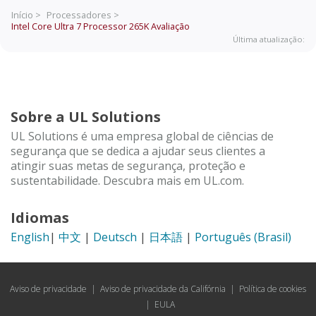
Início >
Processadores >
Intel Core Ultra 7 Processor 265K
Avaliação
Última atualização:
Sobre a UL Solutions
UL Solutions é uma empresa global de ciências de
segurança que se dedica a ajudar seus clientes a
atingir suas metas de segurança, proteção e
sustentabilidade. Descubra mais em UL.com.
Idiomas
English
|
中文
|
Deutsch
|
日本語
|
Português (Brasil)
Aviso de privacidade
|
Aviso de privacidade da Califórnia
|
Política de cookies
|
EULA