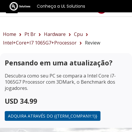
Conheça a UL Solutions
Benchmarks
Home
Pt Br
Hardware
Cpu
Intel+Core+i7 1065G7+Processor
Review
Pensando em uma atualização?
Descubra como seu PC se compara a
Intel Core i7-
1065G7 Processor
com 3DMark, o Benchmark dos
jogadores.
USD 34.99
ADQUIRA ATRAVÉS DO {{TERM_COMPANY:1}}