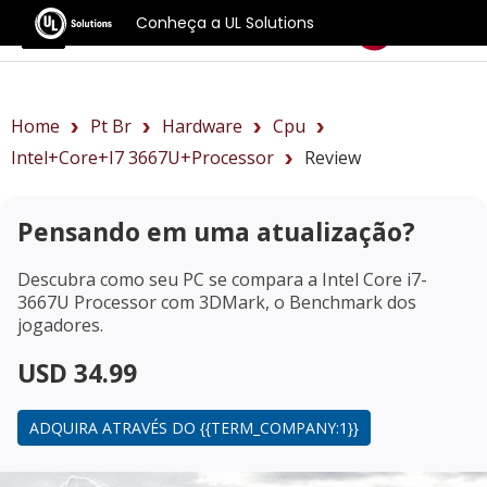
Conheça a UL Solutions
Benchmarks
Home
Pt Br
Hardware
Cpu
Intel+Core+i7 3667U+Processor
Review
Pensando em uma atualização?
Descubra como seu PC se compara a
Intel Core i7-
3667U Processor
com 3DMark, o Benchmark dos
jogadores.
USD 34.99
ADQUIRA ATRAVÉS DO {{TERM_COMPANY:1}}